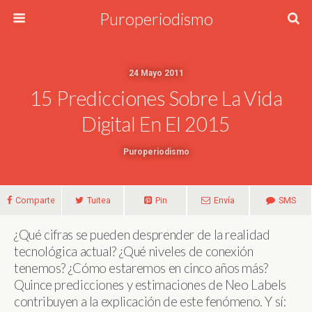
Puroperiodismo
24 Mayo 2011
15 Predicciones Sobre La Vida
Digital En El 2015
Puroperiodismo
Comparte
Tuitea
Pin
Envía
SMS
¿Qué cifras se pueden desprender de la realidad
tecnológica actual? ¿Qué niveles de conexión
tenemos? ¿Cómo estaremos en cinco años más?
Quince predicciones y estimaciones de Neo Labels
contribuyen a la explicación de este fenómeno. Y sí: