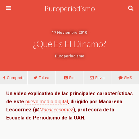
Puroperiodismo
17 Noviembre 2010
¿Qué Es El Dínamo?
Puroperiodismo
Comparte
Tuitea
Pin
Envía
SMS
Un video explicativo de las principales características
de este
nuevo medio digital
, dirigido por Macarena
Lescornez (@
MacaLescornez
), profesora de la
Escuela de Periodismo de la UAH.