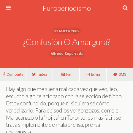
Puroperiodismo
31 Marzo 2009
¿Confusión O Amargura?
Alfredo Sepúlveda
Comparte
Tuitea
Pin
Envía
SMS
Hay algo que me suena mal cada vez que veo, leo,
escucho algo relacionado con la selección de fútbol.
Estoy confundido, porque ni siquiera sé cómo
verbalizarlo. Para episodios vergonzozos, como el
Maracanazo o la “rojita” en Toronto, es más fácil: se
trata simplemente de mala prensa, prensa
chauvinista…