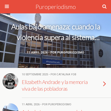
Puroperiodismo
Aulas bajo amenaza: cuando la
violencia supera al sistema
escolar
11 ABRIL 2026 • POR PUROPERIODISMO
10 SEPTIEMBRE 2025 • POR CATALINA YOB
Elizabeth Andrade y la memoria
viva de las pobladoras
11 ABRIL 2026 • POR PUROPERIODISMO