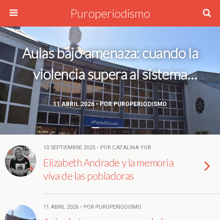
Puroperiodismo
Aulas bajo amenaza: cuando la
violencia supera al sistema
escolar
11 ABRIL 2026 • POR PUROPERIODISMO
10 SEPTIEMBRE 2025 • POR CATALINA YOB
Elizabeth Andrade y la memoria
viva de las pobladoras
11 ABRIL 2026 • POR PUROPERIODISMO