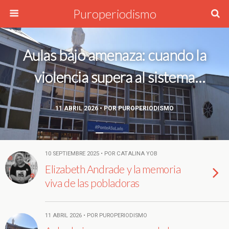
Puroperiodismo
Aulas bajo amenaza: cuando la
violencia supera al sistema
escolar
11 ABRIL 2026 • POR PUROPERIODISMO
10 SEPTIEMBRE 2025 • POR CATALINA YOB
Elizabeth Andrade y la memoria
viva de las pobladoras
11 ABRIL 2026 • POR PUROPERIODISMO