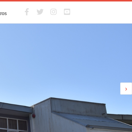
tros
›