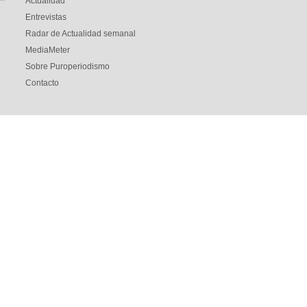
Actualidad
Entrevistas
Radar de Actualidad semanal
MediaMeter
Sobre Puroperiodismo
Contacto