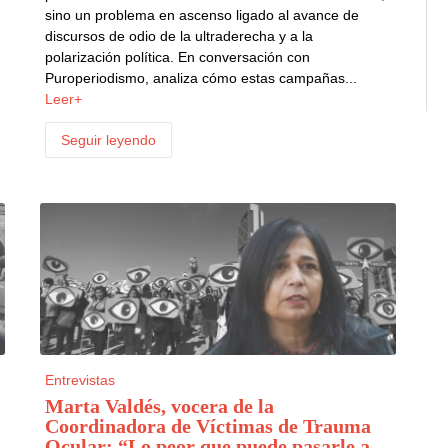
sino un problema en ascenso ligado al avance de
discursos de odio de la ultraderecha y a la
polarización política. En conversación con
Puroperiodismo, analiza cómo estas campañas...
Leer+
Seguir leyendo
Entrevistas
Marta Valdés, vocera de la
Coordinadora de Víctimas de Trauma
Ocular: “Lo peor que puede pasarle a