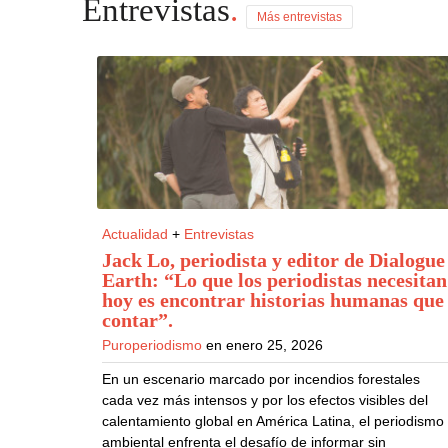
Entrevistas
.
Más entrevistas
Actualidad
+
Entrevistas
Jack Lo, periodista y editor de Dialogue
Earth: “Lo que los periodistas necesitan
hoy es encontrar historias humanas que
contar”
.
Puroperiodismo
en enero 25, 2026
En un escenario marcado por incendios forestales
cada vez más intensos y por los efectos visibles del
calentamiento global en América Latina, el periodismo
ambiental enfrenta el desafío de informar sin