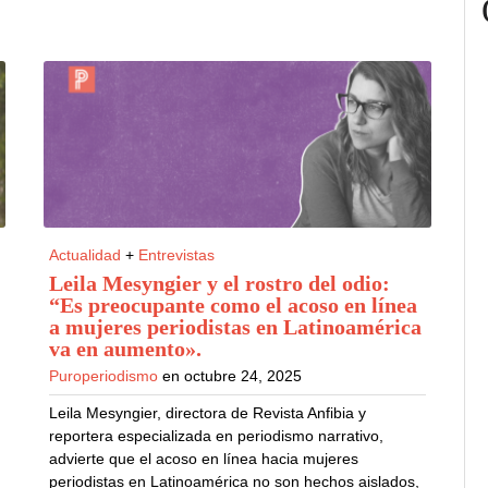
Actualidad
+
Entrevistas
Leila Mesyngier y el rostro del odio:
“Es preocupante como el acoso en línea
a mujeres periodistas en Latinoamérica
va en aumento»
.
Puroperiodismo
en octubre 24, 2025
Leila Mesyngier, directora de Revista Anfibia y
reportera especializada en periodismo narrativo,
advierte que el acoso en línea hacia mujeres
periodistas en Latinoamérica no son hechos aislados,