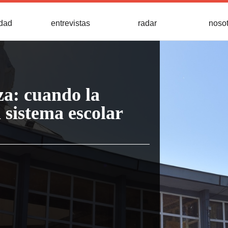
idad
entrevistas
radar
noso
a: cuando la
l sistema escolar