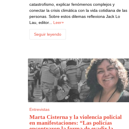
catastrofismo, explicar fenómenos complejos y
conectar la crisis climática con la vida cotidiana de las
personas. Sobre estos dilemas reflexiona Jack Lo
Lau, editor...
Leer+
Seguir leyendo
Entrevistas
Marta Cisterna y la violencia policial
en manifestaciones: “Las policías
encontraron la forma de evadir la